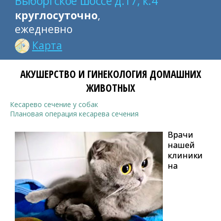
Выборгское шоссе д.17, к.4
круглосуточно
,
ежедневно
Карта
АКУШЕРСТВО И ГИНЕКОЛОГИЯ ДОМАШНИХ
ЖИВОТНЫХ
Кесарево сечение у собак
Плановая операция кесарева сечения
Врачи
нашей
клиники
на